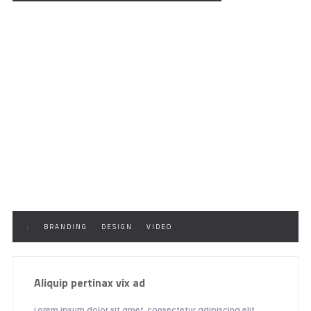
:
BRANDING
DESIGN
VIDEO
Aliquip pertinax vix ad
Lorem ipsum dolor sit amet, consectetur adipiscing elit.