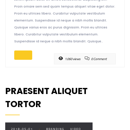
Proin ornare sem sed quam tempus aliquet vitae eget dolor.
Proin eu ultrices libero. Curabitur vulputate vestibulum
elementum. Suspendisse id neque a nibh mollis blandit.
Quisque varius eros ac purus dignissim. Proin eu ultrices
libero. Curabitur vulputate vestibulum elementum.
Suspendisse id neque a nibh mollis blandit. Quisque..
1.060 views
0 Comment
PRAESENT ALIQUET
TORTOR
2018-05-01
:
BRANDING
VIDEO